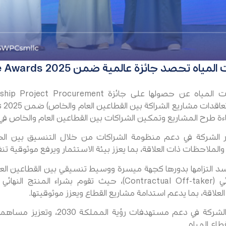
ائزة عالمية ضمن International Finance Awards 2025
أعلنت الشركة السعودية لشراكات المياه عن حصولها على ج
اءة طرح المشاريع وتمكين الشراكات بين القطاعين العام والخاص في
 الشركة في دعم منظومة الشراكات من خلال التنسيق بين الج
ملاحظات ذات العلاقة، بما يعزز بيئة الاستثمار ويرفع موثوقية تنف
سد التزامها بدورها كجهة ميسرة ووسيط تنسيقي بين القطاعين الع
بصفتها المشتري التعاقدي النهائي (Contractual Off-taker)، حيث
لاقة، بما يدعم استدامة مشاريع القطاع ويعزز موثوقيتها.
ويأتي هذا التقدير امتدادا لجهود الشركة ف
اع المياه.